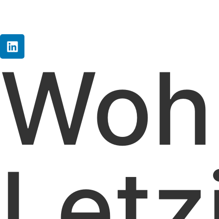
Woh
Letz