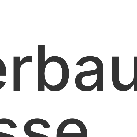
rba
sse,