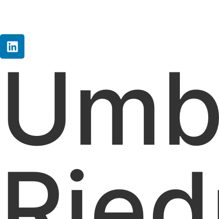
Umb
Ried