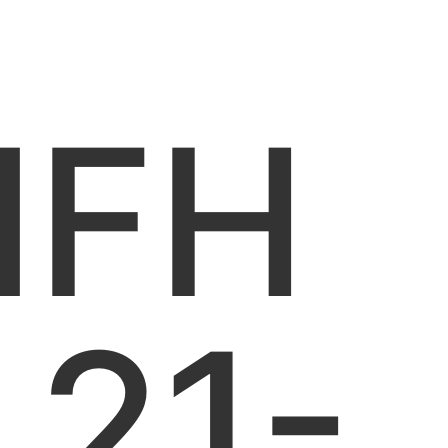
MFH
 21-