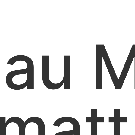
au 
matt